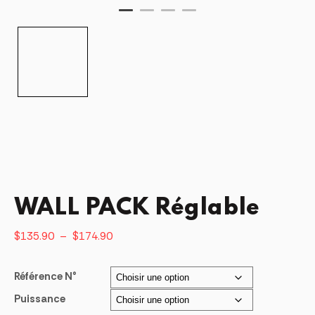
WALL PACK Réglable
Plage
$
135.90
–
$
174.90
de
prix :
Référence N°
$135.90
Puissance
à