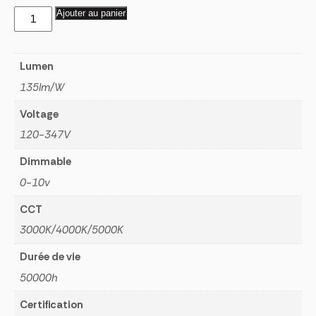
$174.90
quantité
Ajouter au panier
de
WALL
PACK
Lumen
Réglable
135lm/W
Voltage
120-347V
Dimmable
0-10v
CCT
3000K/4000K/5000K
Durée de vie
50000h
Certification