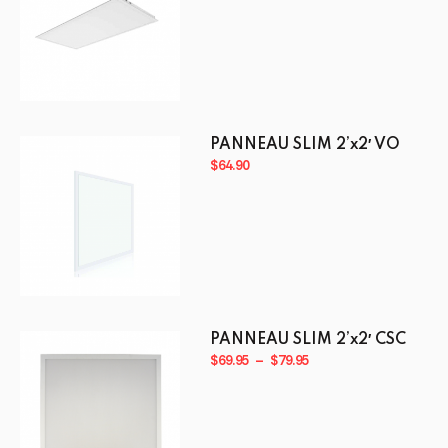
plusieurs
variations.
Les
options
peuvent
être
PANNEAU SLIM 2’x2′ VO
choisies
$
64.90
sur
la
page
du
produit
PANNEAU SLIM 2’x2′ CSC
Plage
$
69.95
–
$
79.95
de
prix :
$69.95