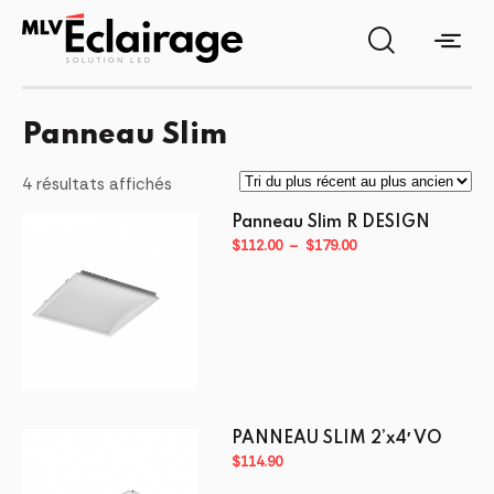
Panneau Slim
Trié
4 résultats affichés
du
Panneau Slim R DESIGN
plus
Plage
$
112.00
–
$
179.00
récent
de
au
prix :
plus
$112.00
ancien
à
$179.00
Ce
PANNEAU SLIM 2’x4′ VO
produit
$
114.90
a