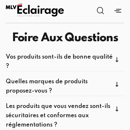
Foire Aux Questions
Vos produits sont-ils de bonne qualité
?
OUI, nos produits sont pour la plupart issus de
marques connues, aussi grâce notre expérience
Quelles marques de produits
d’ancien électricien nous évaluons et testons
proposez-vous ?
chaque nouveau produit que nous mettons à la
Nous proposons des marques comme
Signify
,
Reno
vente.
Lighting
,
Votatec
,
Elite
,
Corona lighting
, etc…
Les produits que vous vendez sont-ils
sécuritaires et conformes aux
réglementations ?