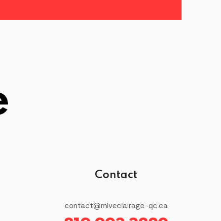
page
du
produit
Contact
contact@mlveclairage-qc.ca