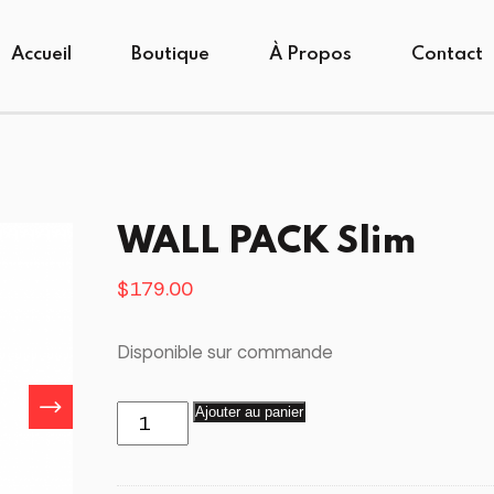
Accueil
Boutique
À Propos
Contact
WALL PACK Slim
$
179.00
Disponible sur commande
quantité
Ajouter au panier
de
WALL