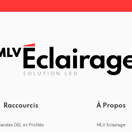
page
du
produit
Raccourcis
À Propos
Bandes DEL et Profilés
MLV Eclairage