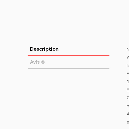
Description
N
A
Avis (0)
I
F
E
C
h
A
e