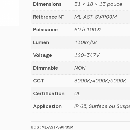
PACK
Dimensions
31 × 18 × 13 pouce
Slim
Référence N°
ML-AST-SWP09M
Puissance
60 à 100W
Lumen
130lm/W
Voltage
120-347V
Dimmable
NON
CCT
3000K/4000K/5000K
Certification
UL
Application
IP 65, Surface ou Susp
UGS :
ML-AST-SWP09M