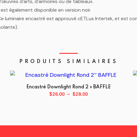
’œuvres d’arts, d’armoires ou de tableaux.
l est également disponible en version noir.
e luminaire encastré est approuvé cETLus Intertek, et est comp
solante).
PRODUITS SIMILAIRES
Encastré Downlight Rond 2 » BAFFLE
Plage
$
26.00
–
$
28.00
de
Ce
prix :
produit
$26.00
a
à
plusieurs
$28.00