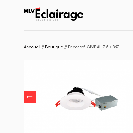
Acccueil
//
Boutique
// Encastré GIMBAL 3.5 » 8W