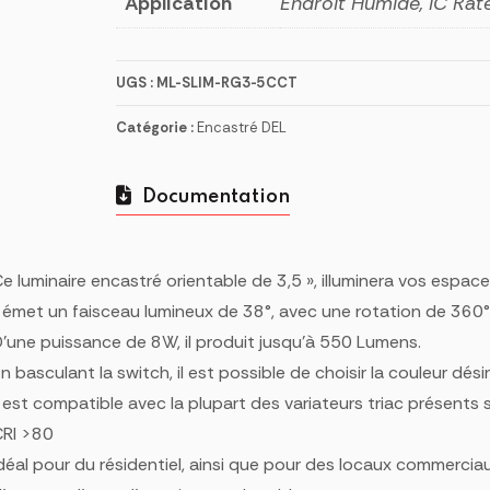
Application
Endroit Humide, IC Rat
UGS :
ML-SLIM-RG3-5CCT
Catégorie :
Encastré DEL
Documentation
e luminaire encastré orientable de 3,5 », illuminera vos espace
l émet un faisceau lumineux de 38°, avec une rotation de 360°
’une puissance de 8W, il produit jusqu’à 550 Lumens.
n basculant la switch, il est possible de choisir la couleur
l est compatible avec la plupart des variateurs triac présents 
CRI >80
déal pour du résidentiel, ainsi que pour des locaux commerciaux