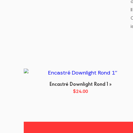
d
I
C
i
Encastré Downlight Rond 1 »
$
24.00
Ce
produit
a
plusieurs