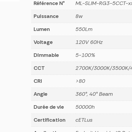
GIMBAL
Référence N°
ML-SLIM-RG3-5CCT-x
3.5''
Puissance
8w
8W
Lumen
550Lm
Voltage
120V 60Hz
Dimmable
5-100%
CCT
2700K/3000K/3500K/
CRI
>80
Angle
360°, 40° Beam
Durée de vie
50000h
Certification
cETLus