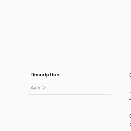
Description
C
I
Avis (0)
D
E
I
I