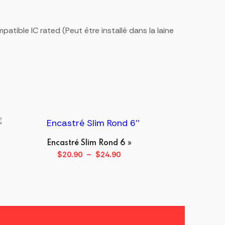
atible IC rated (Peut être installé dans la laine
Encastré Slim Rond 6 »
Plage
$
20.90
–
$
24.90
de
Ce
prix :
produit
$20.90
a
à
plusieurs
$24.90