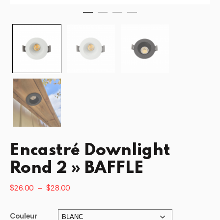
Encastré Downlight
Rond 2 » BAFFLE
Plage
$
26.00
–
$
28.00
de
prix :
Couleur