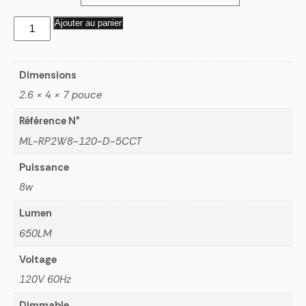
$26.00
à
quantité
Ajouter au panier
$28.00
de
Encastré
Downlight
Dimensions
Rond
2.6 × 4 × 7 pouce
2''
Référence N°
BAFFLE
ML-RP2W8-120-D-5CCT
Puissance
8w
Lumen
650LM
Voltage
120V 60Hz
Dimmable