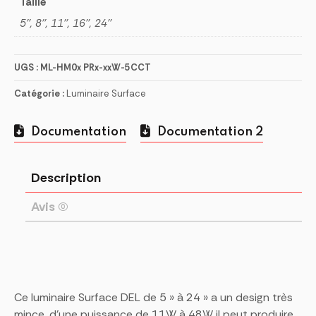
Taille
5'', 8'', 11'', 16'', 24''
UGS :
ML-HM0x PRx-xxW-5CCT
Catégorie :
Luminaire Surface
Documentation
Documentation 2
Description
Avis (0)
Ce luminaire Surface DEL de 5 » à 24 » a un design très
mince, d’une puissance de 11W à 48W il peut produire