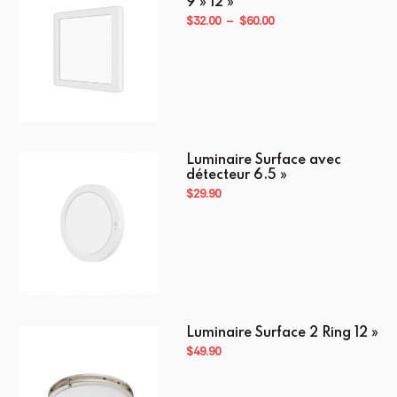
9 » 12 »
Plage
$
32.00
–
$
60.00
de
prix :
$32.00
à
$60.00
Ce
Luminaire Surface avec
produit
détecteur 6.5 »
a
$
29.90
plusieurs
variations.
Les
options
peuvent
être
Luminaire Surface 2 Ring 12 »
choisies
$
49.90
sur
la