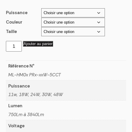
de
prix :
Puissance
$27.90
Couleur
à
$99.90
Taille
quantité
Ajouter au panier
de
Luminaire
Surface
Référence N°
Rond
ML-HM0x PRx-xxW-5CCT
5''
Puissance
à
24''
11w, 18W, 24W, 30W, 48W
Lumen
750Lm à 3840Lm
Voltage